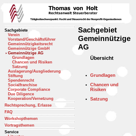
Sachgebiet
Sachgebiete
Verein
Gemeinnützige
Vorstand/Geschäftsführer
Gemeinnützigkeitsrecht
AG
Gemeinnützige GmbH
Gemeinnützige AG
Übersicht
Grundlagen
Chancen und Risiken
Satzung
Auslagerung/Ausgliederung
Grundlagen
Stiftung
Spendenrecht
Chancen und
Socialfranchise
Risiken
Corporate Compliance
Due Diligence
Kooperation/Vernetzung
Satzung
Rechtsprechung, Erlasse
FAQ
Workshopthemen
Vortragsthemen
Service