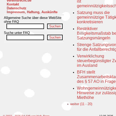
vereinsrecht.de
ist
Kontakt
gemeinnützigkeitssc
Datenschutz
Impressum, Haftung, Auskünfte
Satzung muss die
gemeinnützige Tätigk
Allgemeine Suche über diese WebSite
ohne FAQ
konkretisieren
Restriktiver
Suche unter FAQ
Billigkeitsmaßstab be
Satzungsmängeln
Strenge Satzungsvo
für die Anfallberecht
Verwirklichung
steuerbegünstigter 
im Ausland
BFH stellt
Zusammenarbeitskla
des § 57 AO in Frage
Wohngemeinnützigke
Hinweise zur zuläss
Miethöhe
weiter (11 - 20)