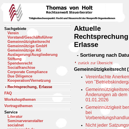
Aktuelle
Sachgebiete
Verein
Rechtsprechung
Vorstand/Geschäftsführer
Gemeinnützigkeitsrecht
Erlasse
Gemeinnützige GmbH
Gemeinnützige AG
- Sortierung nach Dat
Auslagerung/Ausgliederung
Stiftung
zurück zur Übersicht
Spendenrecht
Socialfranchise
Gemeinnützigkeitsrecht (1
Corporate Compliance
Due Diligence
Vereinfachte Anerke
Kooperation/Vernetzung
von "Betriebskinderg
Rechtsprechung, Erlasse
Gemeinnützigkeitsrec
FAQ
Änderungen ab dem
Workshopthemen
01.01.2026
Vortragsthemen
Gemeinnützigkeit ber
Service
bei
Literatur
Vorbereitungshandl
Seminarveranstalter
Nicht jeder Satzungs
socialnet