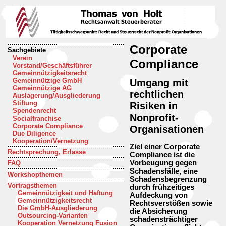
Corporate
Sachgebiete
Verein
Compliance
Vorstand/Geschäftsführer
Gemeinnützigkeitsrecht
Gemeinnützige GmbH
Umgang mit
Gemeinnützige AG
rechtlichen
Auslagerung/Ausgliederung
Stiftung
Risiken in
Spendenrecht
Nonprofit-
Socialfranchise
Corporate Compliance
Organisationen
Due Diligence
Kooperation/Vernetzung
Ziel einer Corporate
Rechtsprechung, Erlasse
Compliance ist die
Vorbeugung gegen
FAQ
Schadensfälle, eine
Workshopthemen
Schadensbegrenzung
Vortragsthemen
durch frühzeitiges
Gemeinnützigkeit und Haftung
Aufdeckung von
Gemeinnützigkeitsrecht
Rechtsverstößen sowie
Die GmbH-Ausgliederung
die Absicherung
Outsourcing-Varianten
schadensträchtiger
Kooperation Vernetzung Fusion