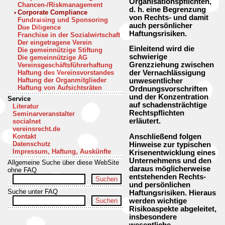
Organisationspflichten,
Chancen-/Riskmanagement
d. h. eine Begrenzung
Corporate Compliance
von Rechts- und damit
Fundraising und Sponsoring
auch persönlicher
Due Diligence
Haftungsrisiken.
Franchise in der Sozialwirtschaft
Der eingetragene Verein
Einleitend wird die
Die gemeinnützige Stiftung
schwierige
Die gemeinnützige AG
Grenzziehung zwischen
Vereinsgeschäftsführerhaftung
Haftung des Vereinsvorstandes
der Vernachlässigung
Haftung der Organmitglieder
unwesentlicher
Haftung von Aufsichtsräten
Ordnungsvorschriften
und der Konzentration
Service
auf schadensträchtige
Literatur
Rechtspflichten
Seminarveranstalter
erläutert.
socialnet
vereinsrecht.de
Anschließend folgen
Kontakt
Datenschutz
Hinweise zur typischen
Impressum, Haftung, Auskünfte
Krisenentwicklung eines
Unternehmens und den
Allgemeine Suche über diese WebSite
daraus möglicherweise
ohne FAQ
entstehenden Rechts-
und persönlichen
Suche unter FAQ
Haftungsrisiken. Hieraus
werden wichtige
Risikoaspekte abgeleitet,
insbesondere
wesentliche