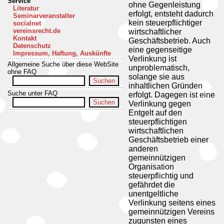
Service
ohne Gegenleistung
Literatur
erfolgt, entsteht dadurch
Seminarveranstalter
kein steuerpflichtiger
socialnet
vereinsrecht.de
wirtschaftlicher
Kontakt
Geschäftsbetrieb. Auch
Datenschutz
eine gegenseitige
Impressum, Haftung, Auskünfte
Verlinkung ist
Allgemeine Suche über diese WebSite
unproblematisch,
ohne FAQ
solange sie aus
inhaltlichen Gründen
Suche unter FAQ
erfolgt. Dagegen ist eine
Verlinkung gegen
Entgelt auf den
steuerpflichtigen
wirtschaftlichen
Geschäftsbetrieb einer
anderen
gemeinnützigen
Organisation
steuerpflichtig und
gefährdet die
unentgeltliche
Verlinkung seitens eines
gemeinnützigen Vereins
zugunsten eines