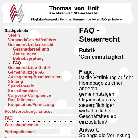
FAQ -
Sachgebiete
Verein
Steuerrecht
Vorstand/Geschäftsführer
Gemeinnützigkeitsrecht
Gesamtdarstellung
Rubrik
Änderungen
'Gemeinnützigkeit'
Betriebsprüfung
FAQ
Gemeinnützige GmbH
Frage:
Gemeinnützige AG
Auslagerung/Ausgliederung
Ist die Verlinkung auf der
Stiftung
Homepage zu einer
Spendenrecht
anderen
Socialfranchise
gemeinnützigen
Corporate Compliance
Organisation als
Due Diligence
Kooperation/Vernetzung
steuerpflichtiger
wirtschaftlicher
Rechtsprechung, Erlasse
Geschäftsbetrieb
FAQ
einzustufen?
Workshopthemen
Antwort:
Vortragsthemen
Solange die Verlinkung